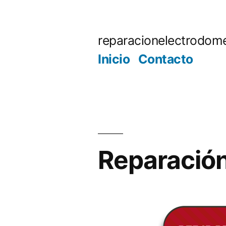
Saltar
al
reparacionelectrodome
contenido
Inicio
Contacto
Reparación