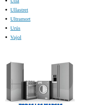
Ullà
Ullastret
Ultramort
Urús
Vajol