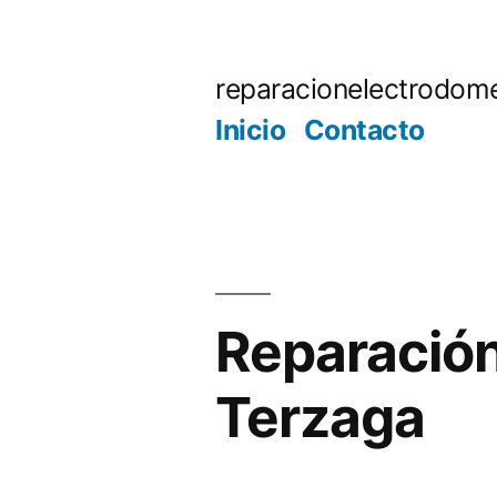
Saltar
al
reparacionelectrodome
contenido
Inicio
Contacto
Reparación
Terzaga