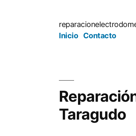
Saltar
al
reparacionelectrodome
contenido
Inicio
Contacto
Reparación
Taragudo