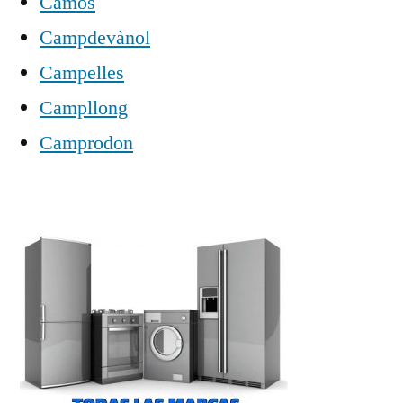
Camós
Campdevànol
Campelles
Campllong
Camprodon