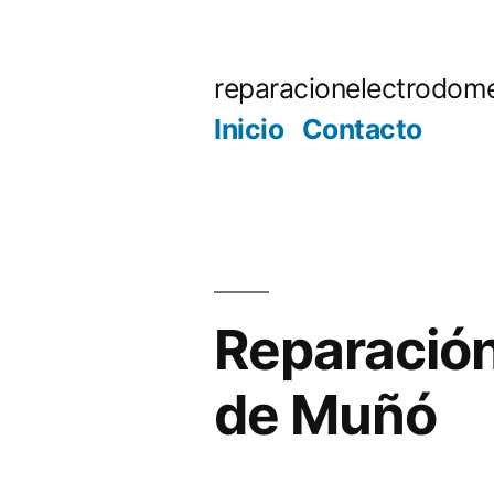
Saltar
al
reparacionelectrodome
contenido
Inicio
Contacto
Reparación
de Muñó