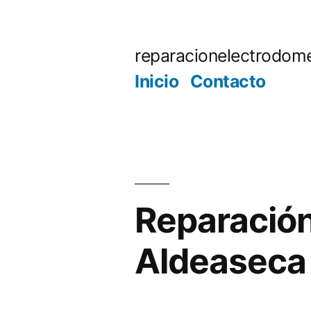
Saltar
al
reparacionelectrodome
contenido
Inicio
Contacto
Reparación
Aldeaseca