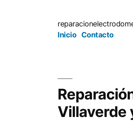
Saltar
al
reparacionelectrodome
contenido
Inicio
Contacto
Reparación
Villaverde