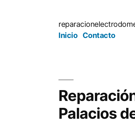
Saltar
al
reparacionelectrodome
contenido
Inicio
Contacto
Reparación
Palacios de