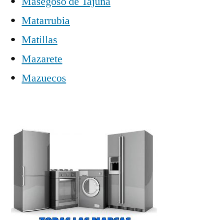
Masegoso de Tajuña
Matarrubia
Matillas
Mazarete
Mazuecos