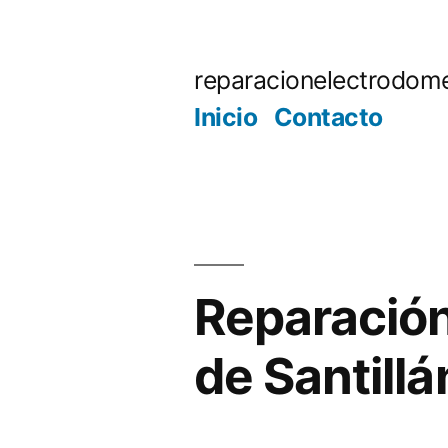
Saltar
al
reparacionelectrodome
contenido
Inicio
Contacto
Reparación
de Santillá