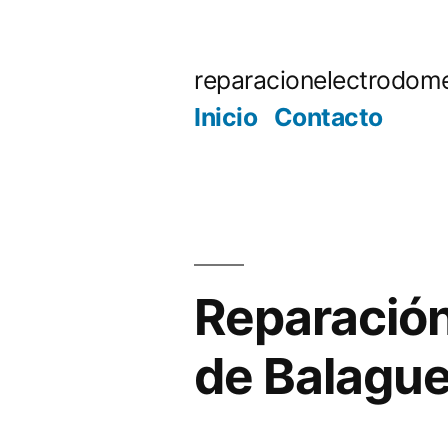
Saltar
al
reparacionelectrodome
contenido
Inicio
Contacto
Reparación
de Balague