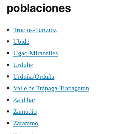
poblaciones
Trucios-Turtzioz
Ubide
Ugao-Miraballes
Urduliz
Urduña/Orduña
Valle de Trápaga-Trapagaran
Zaldibar
Zamudio
Zaratamo