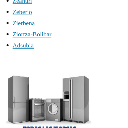
Zeanuri
Zeberio
Zierbena
Ziortza-Bolibar
Adsubia