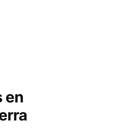
s en
ierra