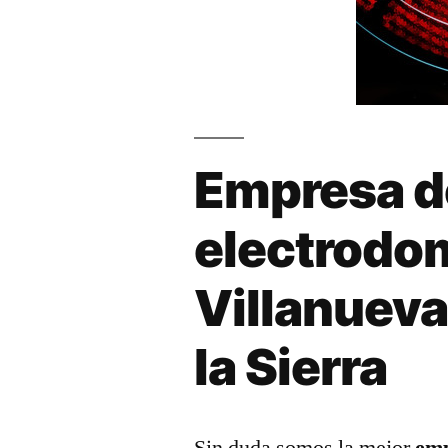
Empresa d
electrodo
Villanueva
la Sierra
Sin duda somos la mejor
emp