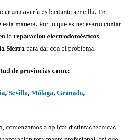
ar una avería es bastante sencilla. En
e esta manera. Por lo que es necesario contar
en la
reparación electrodomésticos
la Sierra
para dar con el problema.
itud de provincias como:
ia
,
Sevilla
,
Málaga
,
Granada
,
ía, comenzamos a aplicar distintas técnicas
a reparación totalmente profesional, así que