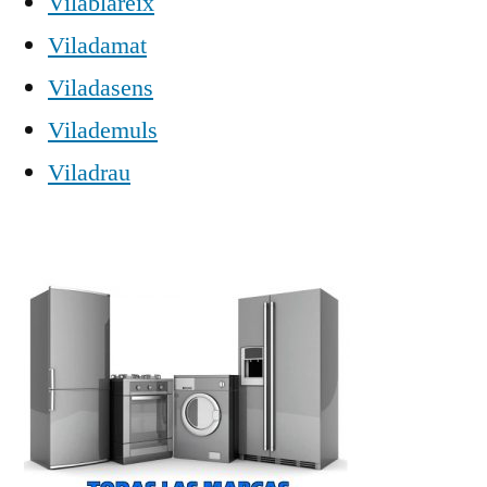
Vilablareix
Viladamat
Viladasens
Vilademuls
Viladrau