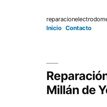
Saltar
al
reparacionelectrodome
contenido
Inicio
Contacto
Reparación
Millán de 