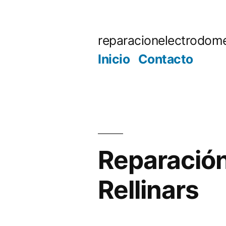
Saltar
al
reparacionelectrodome
contenido
Inicio
Contacto
Reparación
Rellinars