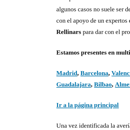
algunos casos no suele ser d
con el apoyo de un expertos 
Rellinars
para dar con el pr
Estamos presentes en mult
Madrid
,
Barcelona
,
Valenc
Guadalajara
,
Bilbao
,
Alme
Ir a la página principal
Una vez identificada la aver