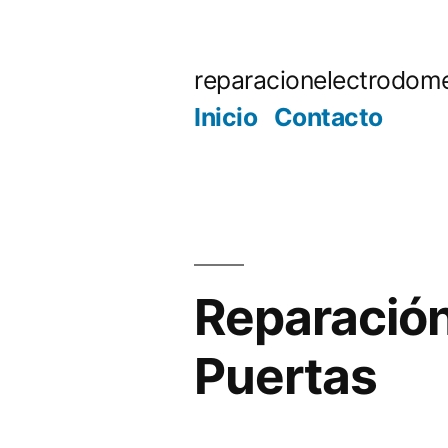
Saltar
al
reparacionelectrodome
contenido
Inicio
Contacto
Reparación
Puertas