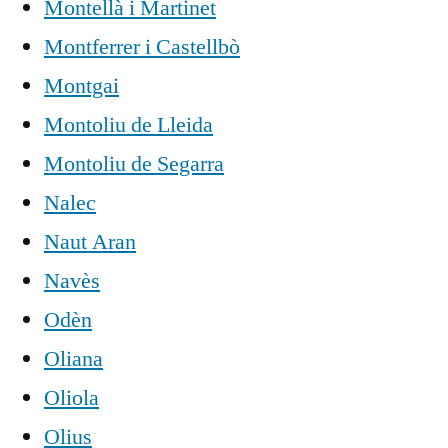
Montellà i Martinet
Montferrer i Castellbò
Montgai
Montoliu de Lleida
Montoliu de Segarra
Nalec
Naut Aran
Navès
Odèn
Oliana
Oliola
Olius