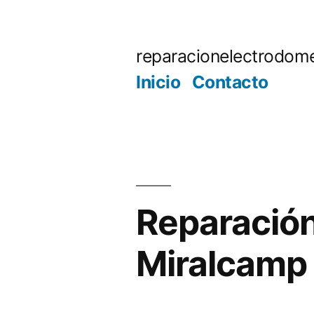
Saltar
al
reparacionelectrodome
contenido
Inicio
Contacto
Reparación
Miralcamp