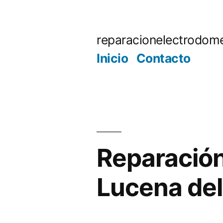
Saltar
al
reparacionelectrodome
contenido
Inicio
Contacto
Reparación
Lucena del