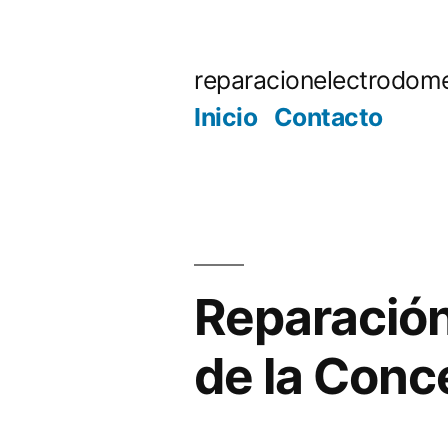
Saltar
al
reparacionelectrodome
contenido
Inicio
Contacto
Reparación
de la Conc