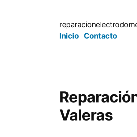
Saltar
al
reparacionelectrodome
contenido
Inicio
Contacto
Reparación
Valeras