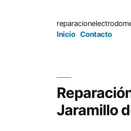
Saltar
al
reparacionelectrodome
contenido
Inicio
Contacto
Reparación
Jaramillo d