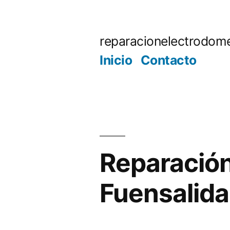
Saltar
al
reparacionelectrodome
contenido
Inicio
Contacto
Reparación
Fuensalida