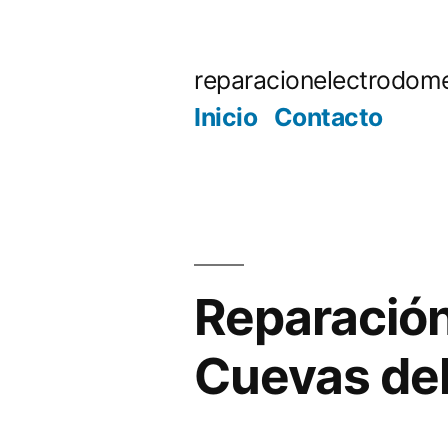
Saltar
al
reparacionelectrodome
contenido
Inicio
Contacto
Reparación
Cuevas del