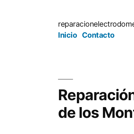
Saltar
al
reparacionelectrodome
contenido
Inicio
Contacto
Reparación
de los Mon