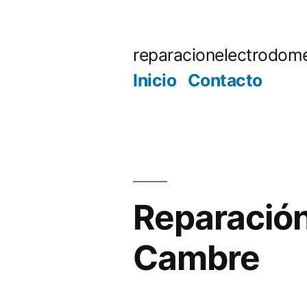
Saltar
al
reparacionelectrodome
contenido
Inicio
Contacto
Reparación
Cambre