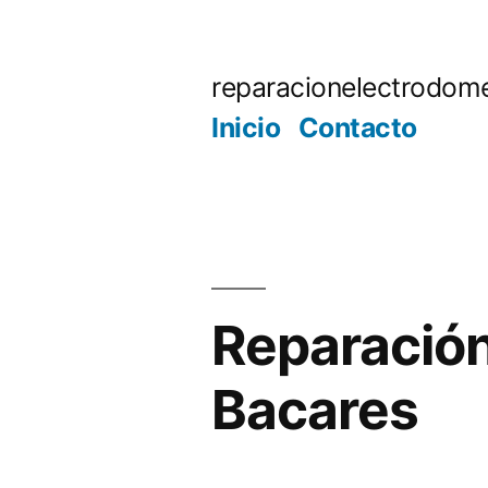
Saltar
al
reparacionelectrodome
contenido
Inicio
Contacto
Reparación
Bacares