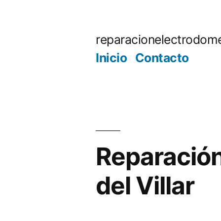
Saltar
al
reparacionelectrodome
contenido
Inicio
Contacto
Reparación
del Villar