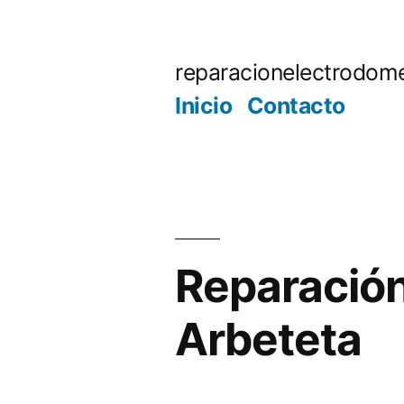
Saltar
al
reparacionelectrodome
contenido
Inicio
Contacto
Reparación
Arbeteta