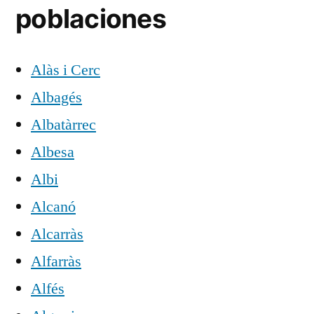
poblaciones
Alàs i Cerc
Albagés
Albatàrrec
Albesa
Albi
Alcanó
Alcarràs
Alfarràs
Alfés